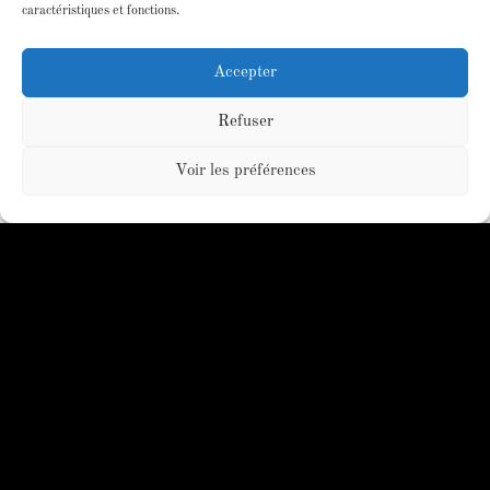
caractéristiques et fonctions.
Tous nos produits sont d’une qualité
irréprochable
Accepter
Refuser
Voir les préférences
Devis gratuit
Recevez gratuitement votre premier devis
sur mesure sous 24h